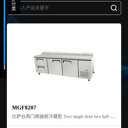
分
类
MGF8207
比萨台两门两抽屉冷藏柜 Two single door two half -door Drawer-pizza prep table- refrigerator