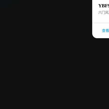
YBF
六门风
查