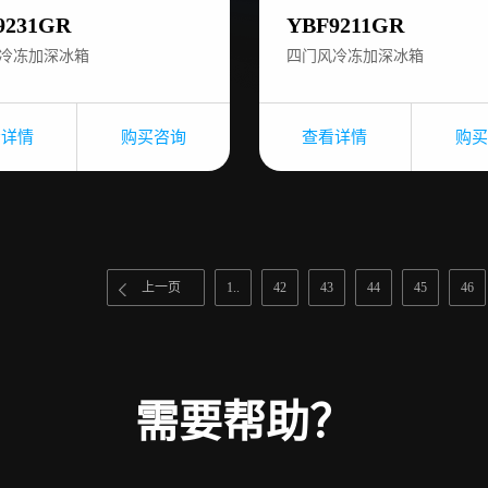
9231GR
YBF9211GR
冷冻加深冰箱
四门风冷冻加深冰箱
看详情
购买咨询
查看详情
购买
上一页
1..
42
43
44
45
46
需要帮助？