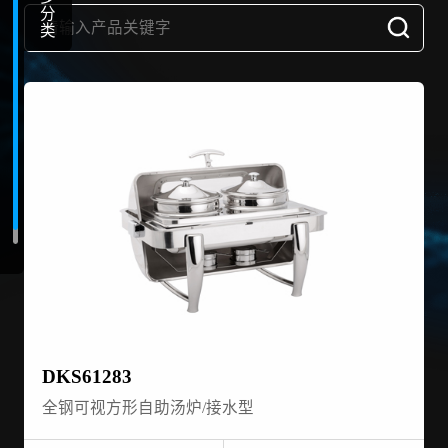
分
类
DKS61283
全钢可视方形自助汤炉/接水型