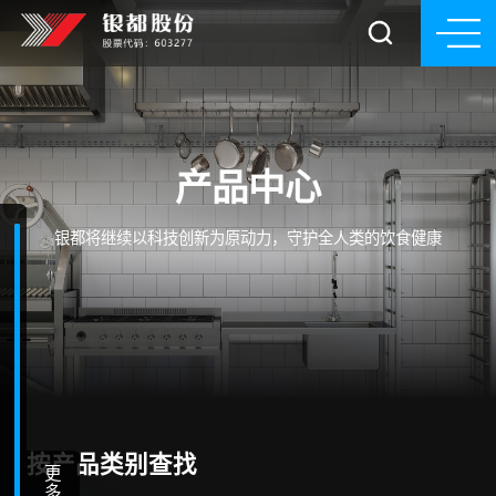
产品中心
银都将继续以科技创新为原动力，守护全人类的饮食健康
按产品类别查找
更
多