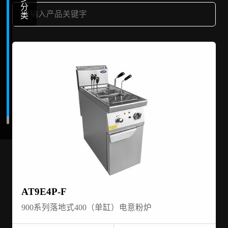
分
类
AT9E4P-F
900系列落地式400（单缸）电意粉炉