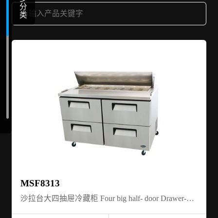
分
类
MSF8313
沙拉台大四抽屉冷藏柜 Four big half- door Drawer-Salad Prep table refrigerator