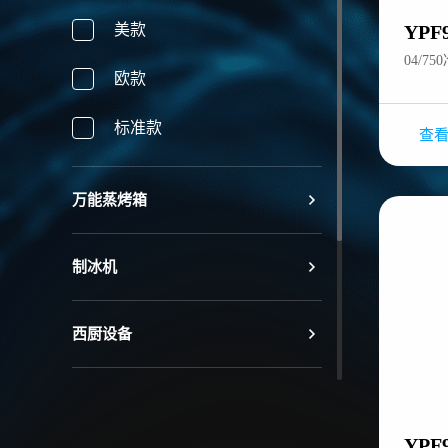
美款
YPF
04/7
欧款
标准款
查
万能蒸烤箱
制冰机
西厨设备
展示陈列柜
YPF