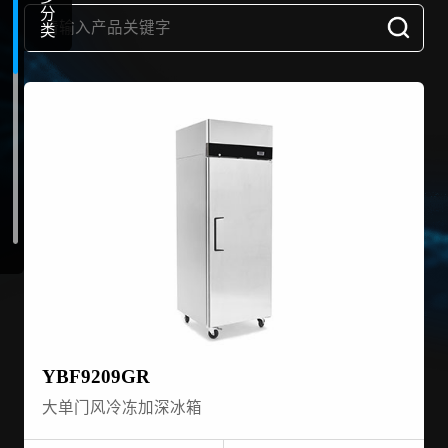
分
类
YBF9209GR
大单门风冷冻加深冰箱